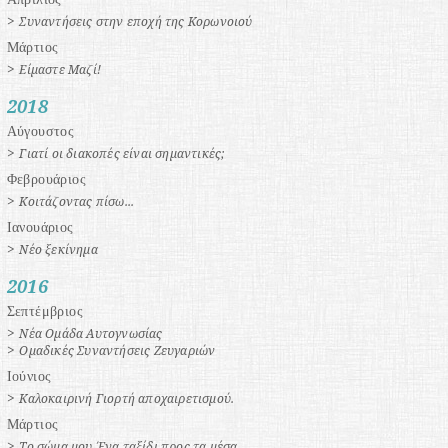
>
Συναντήσεις στην εποχή της Κορωνοιού
Μάρτιος
>
Είμαστε Μαζί!
2018
Αύγουστος
>
Γιατί οι διακοπές είναι σημαντικές;
Φεβρουάριος
>
Κοιτάζοντας πίσω...
Ιανουάριος
>
Νέο ξεκίνημα
2016
Σεπτέμβριος
>
Νέα Ομάδα Αυτογνωσίας
>
Ομαδικές Συναντήσεις Ζευγαριών
Ιούνιος
>
Καλοκαιρινή Γιορτή αποχαιρετισμού.
Μάρτιος
>
Το σώμα μου.Ένα ταξίδι προς τα μέσα