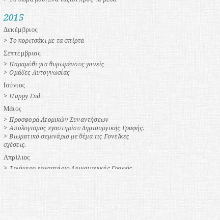
2015
Δεκέμβριος
>
Το κοριτσάκι με τα σπίρτα
Σεπτέμβριος
>
Παραμύθι για θυμωμένους γονείς
>
Ομάδες Αυτογνωσίας
Ιούνιος
>
Happy End
Μάιος
>
Προσφορά Ατομικών Συναντήσεων
>
Απολογισμός εγαστηρίου Δημιουργικής Γραφής.
>
Βιωματικό σεμινάριο με θέμα τις ΓονεΪκες
σχέσεις.
Απρίλιος
>
Τριήμερο εργαστήριο Δημιουργικής Γραφής
>
Δουλεύοντας με το Πένθος...
2014
Αύγουστος
>
Όταν η Ψυχή