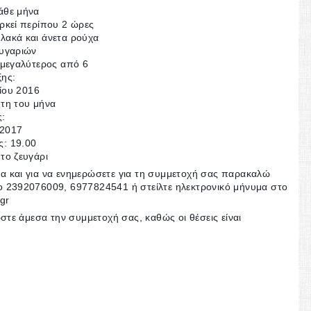
άθε μήνα
αρκεί περίπου 2 ώρες
λακά και άνετα ρούχα
ευγαριών
ι μεγαλύτερος από 6
ξης:
ίου 2016
πτη του μήνα
ς:
 2017
ς: 19.00
 το ζευγάρι
α και για να ενημερώσετε για τη συμμετοχή σας παρακαλώ
το 2392076009, 6977824541 ή στείλτε ηλεκτρονικό μήνυμα στο
.gr
ε άμεσα την συμμετοχή σας, καθώς οι θέσεις είναι