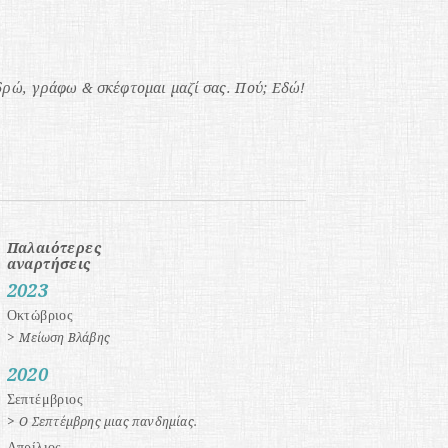
δρώ
,
γράφω
&
σκέφτομαι
μαζί σας
.
Πού;
Εδώ!
Παλαιότερες
αναρτήσεις
2023
Οκτώβριος
>
Μείωση Βλάβης
2020
Σεπτέμβριος
>
Ο Σεπτέμβρης μιας πανδημίας.
Απρίλιος