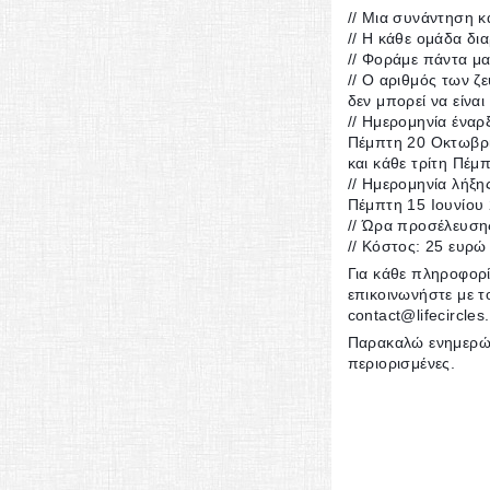
// Μια συνάντηση κ
// Η κάθε ομάδα δι
// Φοράμε πάντα μα
// Ο αριθμός των ζ
δεν μπορεί να είνα
// Ημερομηνία έναρ
Πέμπτη 20 Οκτωβρ
και κάθε τρίτη Πέμ
// Ημερομηνία λήξη
Πέμπτη 15 Ιουνίου
// Ώρα προσέλευση
// Κόστος: 25 ευρώ
Για κάθε πληροφορί
επικοινωνήστε με 
contact@lifecircles
Παρακαλώ ενημερώστ
περιορισμένες.