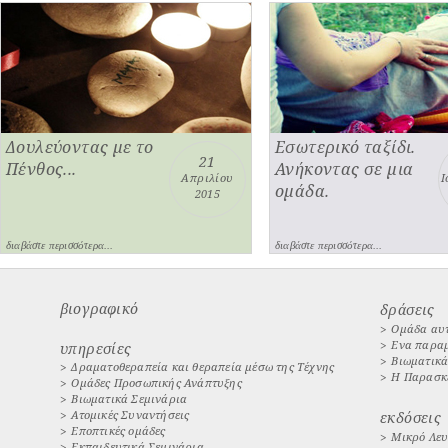
Δουλεύοντας με το
Εσωτερικό ταξίδι.
21
Πένθος...
Ανήκοντας σε μια
Απριλίου
Ι
ομάδα.
2015
διαβάστε περισσότερα...
διαβάστε περισσότερα...
βιογραφικό
δράσεις
>
Ομάδα αυτ
>
Ενα παραμ
υπηρεσίες
>
Βιωματικά
>
Δραματοθεραπεία και θεραπεία μέσω της Τέχνης
>
Η Παρασκε
>
Ομάδες Προσωπικής Ανάπτυξης
>
Βιωματικά Σεμινάρια
>
Ατομικές Συναντήσεις
εκδόσεις
>
Εποπτικές ομάδες
>
Μικρό Λευ
>
Εκπαιδευτικά Σεμινάρια