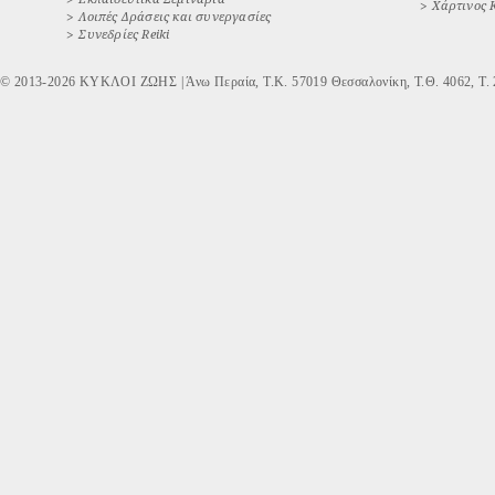
>
Χάρτινος 
>
Λοιπές Δράσεις και συνεργασίες
>
Συνεδρίες Reiki
© 2013-2026 ΚΥΚΛΟΙ ΖΩΗΣ | Άνω Περαία, Τ.Κ. 57019 Θεσσαλονίκη, Τ.Θ. 4062, Τ. 